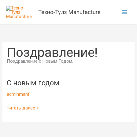
Перейти
к
Техно-Тулз Manufacture
содержимому
Поздравление!
Поздравление с Новым Годом.
С новым годом
С
новым
adminmanf
годом
Читать далее »